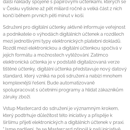
další náklady spojené s papírovými účtenkami, kterých se
v Česku vytiskne až pět miliard ročně a velká část z nich
končí během prvních pěti minut v koši.
Sdružení pro digitální účtenky aktivně informuje veřejnost
a podnikatele o výhodách digitálních účtenek a rozdílech
mezi jednotlivými typy elektronických platební dokladů.
Rozdíl mezi elektronickou a digitální účtenkou spočívá v
jejich formátu a možnostech vytěžování. Zatímco
elektronická účtenka je v podstatě digitalizovaná verze
tištěné účtenky, digitální účtenka představuje nový datový
standard, který vzniká na poli sdružení a nabízí mnohem
komplexnější řešení. Bude automatizovaně
spolupracovat s účetními programy a hlídat zákazníkům
záruky zboží.
Vstup Mastercard do sdružení je významným krokem,
který podtrhuje důležitost této iniciativy a přispěje k
širšímu přijetí elektronických a digitálních účtenek v praxi.
"Jsme nadšení, že se Mastercard připojil k naší iniciativě.