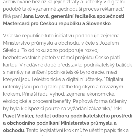
archivované bez rizika jejich ztráty a účtenky v digitální
podobě také významně zjednoduší proces reklamací,"
říká paní
Jana Lvová, generální ředitelka společnosti
Mastercard pro Českou republiku a Slovensko
.
V České republice tuto iniciativu podporuje zejména
Ministerstvo průmyslu a obchodu, v čele s Jozefem
Síkelou. To od roku 2020 podporuje rozvoj
bezhotovostních plateb v rámci projektu Česko platí
kartou. V nedávné době představilo podnikatelský balíček
s náměty na snížení podnikatelské byrokracie, mezi
kterými jsou i elektronické a digitální účtenky. "Digitální
účtenky jsou po digitální platbě logickým a návazným
krokem. Přináší řadu výhod, zejména ekonomické,
ekologické a procesní benefity. Papírová forma účtenky
by byla k dispozici pouze na vyžádání zákazníka," řekl
Pavel Vinkler, ředitel odboru podnikatelského prostředí
a obchodního podnikání Ministerstva průmyslu a
obchodu
. Tento legislativní krok může ušetřit papír, tisk a