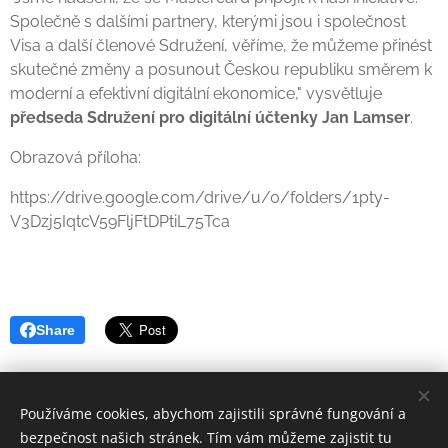
Společně s dalšími partnery, kterými jsou i společnost
Visa a další členové Sdružení, věříme, že můžeme přinést
skutečné změny a posunout Českou republiku směrem k
moderní a efektivní digitální ekonomice," vysvětluje
předseda Sdružení pro digitální účtenky Jan Lamser
.
Obrazová příloha:
https://drive.google.com/drive/u/0/folders/1pty-
V3Dzj5IqtcV59FljFtDPtiL75Tca
Share
Používáme cookies, abychom zajistili správné fungování a
Sdružení pro digitální účtenky z.s., asociace@isdu.cz
bezpečnost našich stránek. Tím vám můžeme zajistit tu